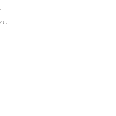
,
ns...