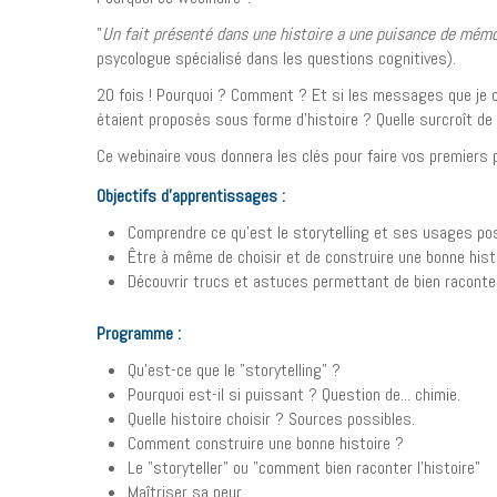
"
Un fait présenté dans une histoire a une puisance de mém
psycologue spécialisé dans les questions cognitives).
20 fois ! Pourquoi ? Comment ? Et si les messages que je c
étaient proposés sous forme d'histoire ? Quelle surcroît de p
Ce webinaire vous donnera les clés pour faire vos premiers p
Objectifs d’apprentissages :
Comprendre ce qu'est le storytelling et ses usages po
Être à même de choisir et de construire une bonne hist
Découvrir trucs et astuces permettant de bien raconter
Programme :
Qu'est-ce que le "storytelling" ?
Pourquoi est-il si puissant ? Question de... chimie.
Quelle histoire choisir ? Sources possibles.
Comment construire une bonne histoire ?
Le "storyteller" ou "comment bien raconter l'histoire"
Maîtriser sa peur