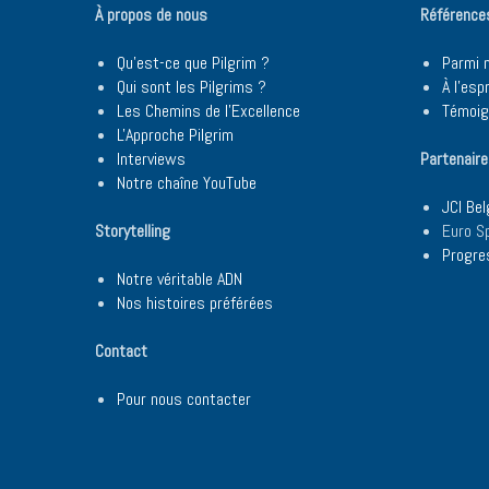
À propos de nous
Référence
Qu'est-ce que Pilgrim ?
Parmi 
Qui sont les Pilgrims ?
À l'esp
Les Chemins de l'Excellence
Témoi
L'Approche Pilgrim
Interviews
Partenair
Notre chaîne YouTube
JCI Be
Storytelling
Euro S
Progre
Notre véritable ADN
Nos histoires préférées
Contact
Pour nous contacter