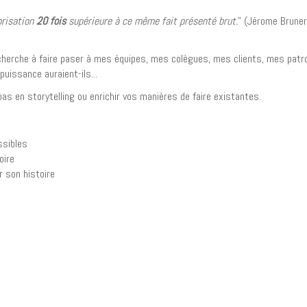
orisation
20 fois
supérieure à ce même fait présenté brut.
" (Jérome Bruner
herche à faire paser à mes équipes, mes colègues, mes clients, mes patro
uissance auraient-ils...
as en storytelling ou enrichir vos manières de faire existantes.
ssibles
oire
 son histoire