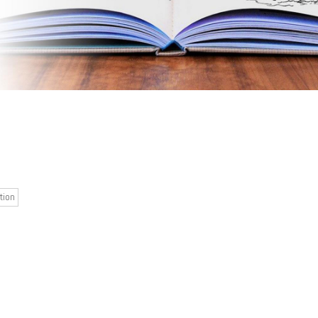
torytelling
tion