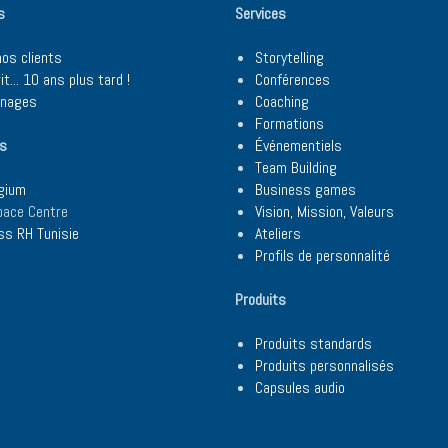
s
Services
nos clients
Storytelling
rit... 10 ans plus tard !
Conférences
gnages
Coaching
Formations
es
Événementiels
Team Building
lgium
Business games
pace Centre
Vision, Mission, Valeurs
ss RH Tunisie
Ateliers
Profils de personnalité
Produits
Produits standards
Produits personnalisés
Capsules audio