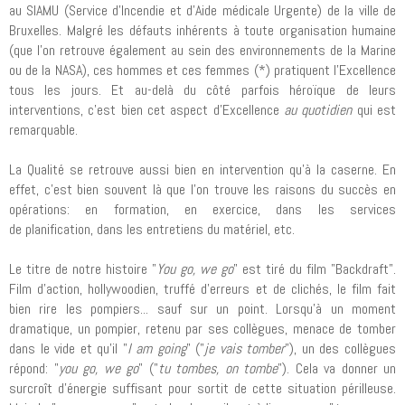
au SIAMU (Service d'Incendie et d'Aide médicale Urgente) de la ville de
Bruxelles. Malgré les défauts inhérents à toute organisation humaine
(que l'on retrouve également au sein des environnements de la Marine
ou de la NASA), ces hommes et ces femmes (*) pratiquent l'Excellence
tous les jours. Et au-delà du côté parfois héroïque de leurs
interventions, c'est bien cet aspect d'Excellence
au quotidien
qui est
remarquable.
La Qualité se retrouve aussi bien en intervention qu'à la caserne. En
effet, c'est bien souvent là que l'on trouve les raisons du succès en
opérations: en formation, en exercice, dans les services
de planification, dans les entretiens du matériel, etc.
Le titre de notre histoire "
You go, we go
" est tiré du film "Backdraft".
Film d'action, hollywoodien, truffé d'erreurs et de clichés, le film fait
bien rire les pompiers... sauf sur un point. Lorsqu'à un moment
dramatique, un pompier, retenu par ses collègues, menace de tomber
dans le vide et qu'il "
I am going
" ("
je vais tomber
"), un des collègues
répond: "
you go, we go
" ("
tu tombes, on tombe
"). Cela va donner un
surcroît d'énergie suffisant pour sortit de cette situation périlleuse.