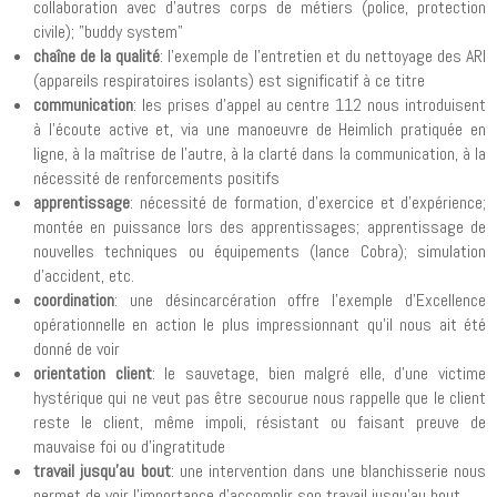
collaboration avec d'autres corps de métiers (police, protection
civile); "buddy system"
chaîne de la qualité
: l'exemple de l'entretien et du nettoyage des ARI
(appareils respiratoires isolants) est significatif à ce titre
communication
: les prises d'appel au centre 112 nous introduisent
à l'écoute active et, via une manoeuvre de Heimlich pratiquée en
ligne, à la maîtrise de l'autre, à la clarté dans la communication, à la
nécessité de renforcements positifs
apprentissage
: nécessité de formation, d'exercice et d'expérience;
montée en puissance lors des apprentissages; apprentissage de
nouvelles techniques ou équipements (lance Cobra); simulation
d'accident, etc.
coordination
: une désincarcération offre l'exemple d'Excellence
opérationnelle en action le plus impressionnant qu'il nous ait été
donné de voir
orientation client
: le sauvetage, bien malgré elle, d'une victime
hystérique qui ne veut pas être secourue nous rappelle que le client
reste le client, même impoli, résistant ou faisant preuve de
mauvaise foi ou d'ingratitude
travail jusqu'au bout
: une intervention dans une blanchisserie nous
permet de voir l'importance d'accomplir son travail jusqu'au bout