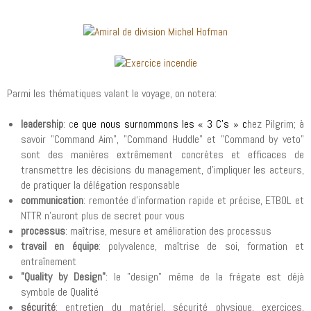
Parmi les thématiques valant le voyage, on notera:
leadership
: c
e que nous surnommons les « 3 C’s » c
hez Pilgrim; à
savoir "Command Aim", "Command Huddle" et "Command by veto"
sont des manières extrêmement concrètes et efficaces de
transmettre les décisions du management, d'impliquer les acteurs,
de pratiquer la délégation responsable
communication
: remontée d'information rapide et précise, ETBOL et
NTTR n'auront plus de secret pour vous
processus
: maîtrise, mesure et amélioration des processus
travail en équipe
: polyvalence, maîtrise de soi, formation et
entraînement
"Quality by Design"
: le "design" même de la frégate est déjà
symbole de Qualité
sécurité
: entretien du matériel, sécurité physique, exercices,