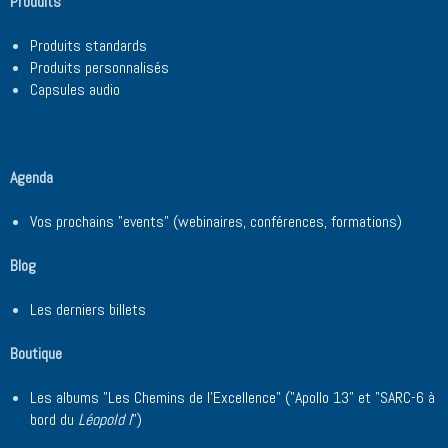
Produits
Produits standards
Produits personnalisés
Capsules audio
Agenda
Vos prochains "events" (webinaires, conférences, formations)
Blog
Les derniers billets
Boutique
Les albums "Les Chemins de l'Excellence" ("Apollo 13" et "SARC-6 à
bord du
Léopold I
")