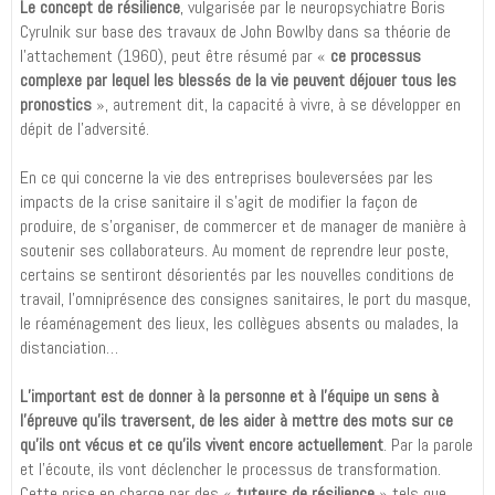
Le concept de résilience
, vulgarisée par le neuropsychiatre Boris
Cyrulnik sur base des travaux de John Bowlby dans sa théorie de
l’attachement (1960), peut être résumé par «
ce processus
complexe par lequel les blessés de la vie peuvent déjouer tous les
pronostics
», autrement dit, la capacité à vivre, à se développer en
dépit de l’adversité.
En ce qui concerne la vie des entreprises bouleversées par les
impacts de la crise sanitaire il s’agit de modifier la façon de
produire, de s’organiser, de commercer et de manager de manière à
soutenir ses collaborateurs. Au moment de reprendre leur poste,
certains se sentiront désorientés par les nouvelles conditions de
travail, l’omniprésence des consignes sanitaires, le port du masque,
le réaménagement des lieux, les collègues absents ou malades, la
distanciation…
L’important est de donner à la personne et à l’équipe un sens à
l’épreuve qu’ils traversent, de les aider à mettre des mots sur ce
qu’ils ont vécus et ce qu’ils vivent encore actuellement
. Par la parole
et l’écoute, ils vont déclencher le processus de transformation.
Cette prise en charge par des «
tuteurs de résilience
» tels que