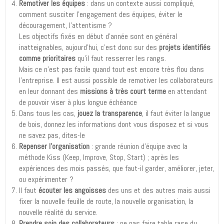
Remotiver les équipes
: dans un contexte aussi compliqué,
comment susciter l’engagement des équipes, éviter le
découragement, l’attentisme ?
Les objectifs fixés en début d’année sont en général
inatteignables, aujourd’hui, c’est donc sur des
projets identifiés
comme prioritaires
qu’il faut resserrer les rangs.
Mais ce n’est pas facile quand tout est encore très flou dans
l’entreprise. Il est aussi possible de remotiver les collaborateurs
en leur donnant des
missions à très court terme
en attendant
de pouvoir viser à plus longue échéance
Dans tous les cas,
jouez la transparence
, il faut éviter la langue
de bois, donnez les informations dont vous disposez et si vous
ne savez pas, dites-le
Repenser l’organisation
: grande réunion d’équipe avec la
méthode Kiss (Keep, Improve, Stop, Start) ; après les
expériences des mois passés, que faut-il garder, améliorer, jeter,
ou expérimenter ?
Il faut
écouter les angoisses
des uns et des autres mais aussi
fixer la nouvelle feuille de route, la nouvelle organisation, la
nouvelle réalité du service.
Prendre soin des collaborateurs
: ne pas faire table rase du