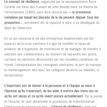
Le concept de résilience
, vulgarisée par le neuropsychiatre Boris
Cyrulnik sur base des travaux de John Bowlby dans sa théorie de
l’attachement (1960), peut être résumé par «
ce processus
complexe par lequel les blessés de la vie peuvent déjouer tous les
pronostics
», autrement dit, la capacité à vivre, à se développer en
dépit de l’adversité.
En ce qui concerne la vie des entreprises bouleversées par les
impacts de la crise sanitaire il s’agit de modifier la façon de
produire, de s’organiser, de commercer et de manager de manière à
soutenir ses collaborateurs. Au moment de reprendre leur poste,
certains se sentiront désorientés par les nouvelles conditions de
travail, l’omniprésence des consignes sanitaires, le port du masque,
le réaménagement des lieux, les collègues absents ou malades, la
distanciation…
L’important est de donner à la personne et à l’équipe un sens à
l’épreuve qu’ils traversent, de les aider à mettre des mots sur ce
qu’ils ont vécus et ce qu’ils vivent encore actuellement
. Par la parole
et l’écoute, ils vont déclencher le processus de transformation.
Cette prise en charge par des «
tuteurs de résilience
» tels que