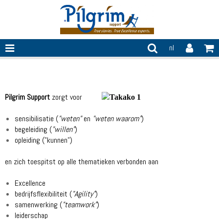
nl
Over ons
Pilgrim Support
zorgt voor
sensibilisatie (
"weten"
en
"weten waarom"
)
begeleiding (
"willen"
)
opleiding ("kunnen
")
en zich toespitst op alle thematieken verbonden aan
Excellence
bedrijfsflexibiliteit (
"Agility"
)
samenwerking (
"teamwork"
)
leiderschap