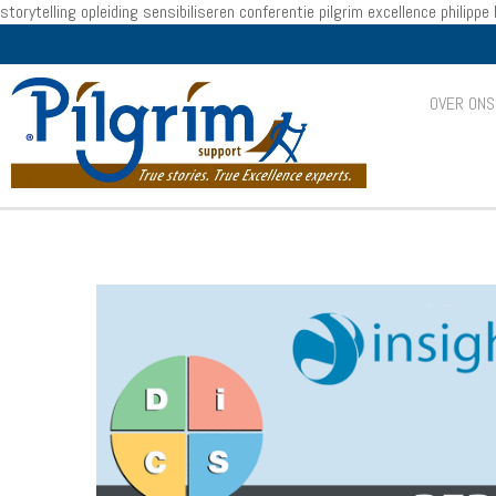
storytelling opleiding sensibiliseren conferentie pilgrim excellence philipp
OVER ON
Persoonlijkheidsprofiel