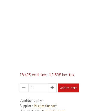
18,40€ excl. tax
19,50€ inc. tax
-
Add to cart
Condition :
new
Supplier :
Pilgrim Support