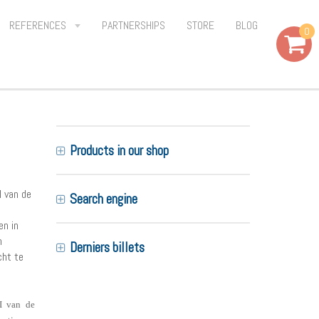
REFERENCES
PARTNERSHIPS
STORE
BLOG
0
e
Products in our shop
I van de
Search engine
en in
n
Derniers billets
cht te
I van de