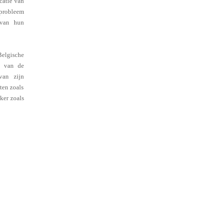
icatie van
 probleem
 van hun
Belgische
, van de
van zijn
ten zoals
ker zoals