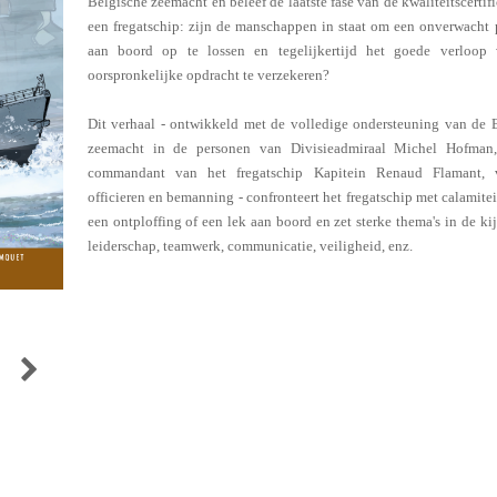
Belgische zeemacht en beleef de laatste fase van de kwaliteitscertif
een fregatschip: zijn de manschappen in staat om een onverwacht
aan boord op te lossen en tegelijkertijd het goede verloop
oorspronkelijke opdracht te verzekeren?
Dit verhaal - ontwikkeld met de volledige ondersteuning van de 
zeemacht in de personen van Divisieadmiraal Michel Hofman
commandant van het fregatschip Kapitein Renaud Flamant, 
officieren en bemanning - confronteert het fregatschip met calamitei
een ontploffing of een lek aan boord en zet sterke thema's in de kij
leiderschap, teamwerk, communicatie, veiligheid, enz.